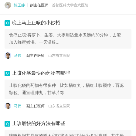
陈玉静
副主任医师
首都医科大学宣武医院
晚上马上止咳的小妙招
Q
食疗止咳:将萝卜、生姜、大枣用适量水煮沸约30分钟，去渣，
加入蜂蜜煮沸。一天温服...
马伟
副主任医师
山东省立医院
止咳化痰最快的药物有哪些
Q
止咳化痰的药物有很多种，比如橘红丸，橘红止咳颗粒，百蕊
颗粒、通宣理肺丸，甘草片等...
马伟
副主任医师
山东省立医院
止咳最快的好方法有哪些
Q
咳嗽根据其具体的诱因和症状不同可以分为多种类型，其中最