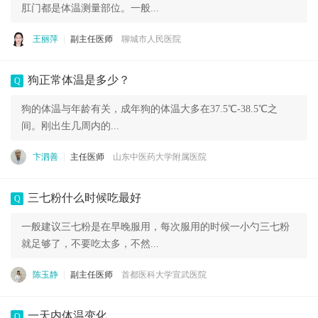
肛门都是体温测量部位。一般...
王丽萍
副主任医师
聊城市人民医院
狗正常体温是多少？
Q
狗的体温与年龄有关，成年狗的体温大多在37.5℃-38.5℃之
间。刚出生几周内的...
卞泗善
主任医师
山东中医药大学附属医院
三七粉什么时候吃最好
Q
一般建议三七粉是在早晚服用，每次服用的时候一小勺三七粉
就足够了，不要吃太多，不然...
陈玉静
副主任医师
首都医科大学宣武医院
一天内体温变化
Q