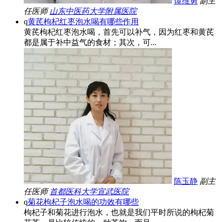
谭维勇
副主
任医师
山东中医药大学附属医院
q
黄芪枸杞红枣泡水喝有哪些作用
黄芪枸杞红枣泡水喝，首先可以补气，因为红枣和黄芪
都是属于补中益气的食材；其次，可...
陈玉静
副主
任医师
首都医科大学宣武医院
q
菊花枸杞子泡水喝的功效有哪些
枸杞子和菊花进行泡水，也就是我们平时所说的枸杞菊