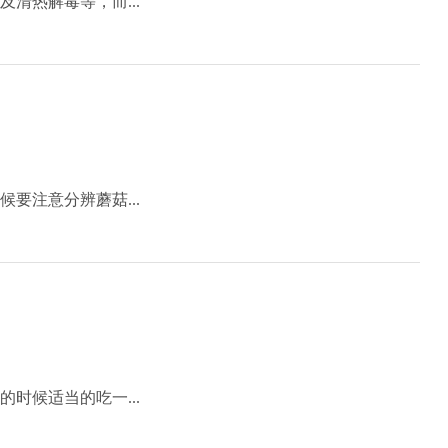
清热解毒等，而...
要注意分辨蘑菇...
时候适当的吃一...