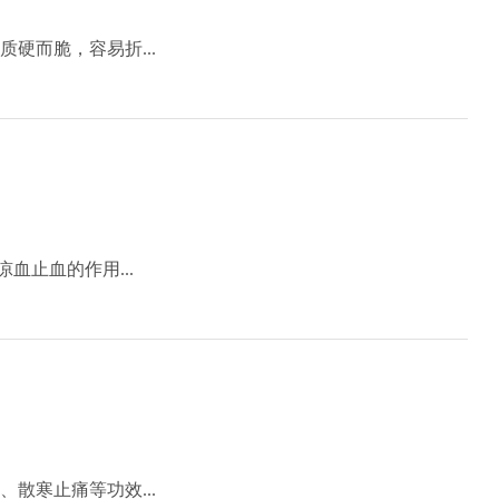
硬而脆，容易折...
血止血的作用...
散寒止痛等功效...