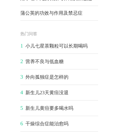
蒲公英的功效与作用及禁忌症
热门问答
1
小儿七星茶颗粒可以长期喝吗
2
营养不良与低血糖
3
外向孤独症是怎样的
4
新生儿23天黄疸没退
5
新生儿黄疸要多喝水吗
6
干燥综合症能治愈吗