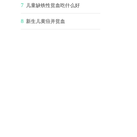
7
儿童缺铁性贫血吃什么好
8
新生儿黄疸并贫血