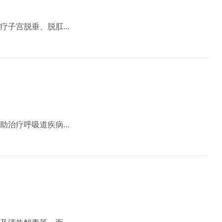
子宫脱垂、脱肛...
治疗呼吸道疾病...