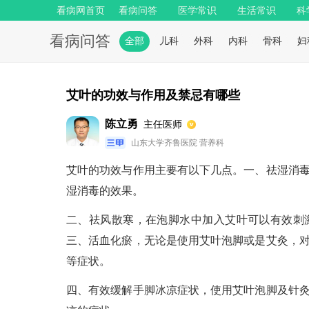
看病网首页
看病问答
医学常识
生活常识
科
看病问答
全部
儿科
外科
内科
骨科
妇
艾叶的功效与作用及禁忌有哪些
陈立勇
主任医师
山东大学齐鲁医院 营养科
艾叶的功效与作用主要有以下几点。一、祛湿消
湿消毒的效果。
二、祛风散寒，在泡脚水中加入艾叶可以有效刺
三、活血化瘀，无论是使用艾叶泡脚或是艾灸，
等症状。
四、有效缓解手脚冰凉症状，使用艾叶泡脚及针